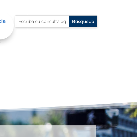
cia
ue
s