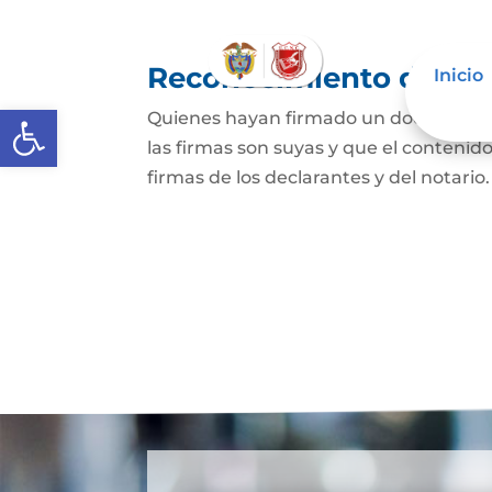
Reconocimiento de fir
Inicio
Abrir barra de herramientas
Quienes hayan firmado un documento p
las firmas son suyas y que el contenid
firmas de los declarantes y del notario.