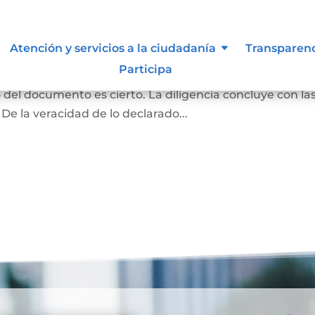
ma y contenido
Atención y servicios a la ciudadanía
Transparen
Participa
rivado podrán acudir ante el notario para declarar q
o del documento es cierto. La diligencia concluye con la
 De la veracidad de lo declarado...