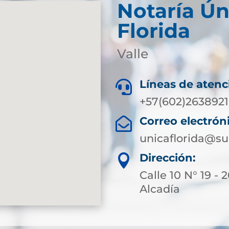
Notaría Ún
Florida
Valle
Líneas de atenc

+57(602)2638921
Correo electrón

unicaflorida@su
Dirección:

Calle 10 N° 19 -
Alcadía