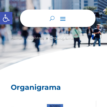
Abrir barra de herramientas
Home
Nosotros
Organigrama
9
9
Organigrama