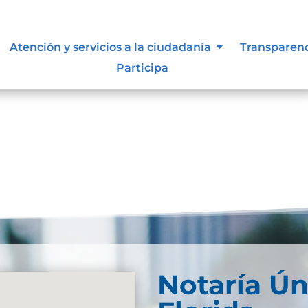
 siguen para tomar decisiones en
Atención y servicios a la ciudadanía
Transparen
Participa
Notaría Ún