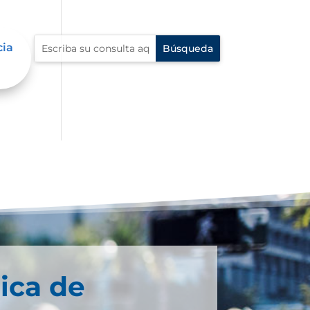
cia
ica de