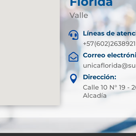
Florida
Valle
Líneas de atenc

+57(602)2638921
Correo electrón

unicaflorida@su
Dirección:

Calle 10 N° 19 -
Alcadía