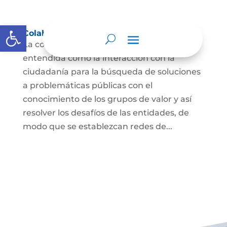
Abrir barra de herramientas
Colaboración e innovación abierta
La colaboración e innovación abierta es
entendida como la interacción con la
ciudadanía para la búsqueda de soluciones
a problemáticas públicas con el
conocimiento de los grupos de valor y así
resolver los desafíos de las entidades, de
modo que se establezcan redes de...