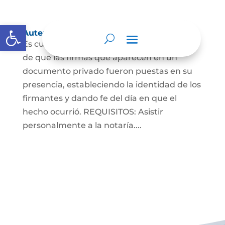
Abrir barra de herramientas
Autenticaciones
Es cuando el notario da testimonio escrito
de que las firmas que aparecen en un
documento privado fueron puestas en su
presencia, estableciendo la identidad de los
firmantes y dando fe del día en que el
hecho ocurrió. REQUISITOS: Asistir
personalmente a la notaría....