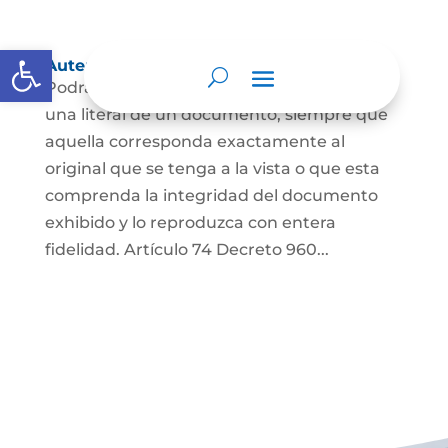
Abrir barra de herramientas
Autenticación de Copias
Podrá autenticarse una copia mecánica o
una literal de un documento, siempre que
aquella corresponda exactamente al
original que se tenga a la vista o que esta
comprenda la integridad del documento
exhibido y lo reproduzca con entera
fidelidad. Artículo 74 Decreto 960...