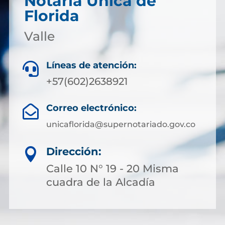
Notaría Única de
Florida
Valle
Líneas de atención:

+57(602)2638921
Correo electrónico:

unicaflorida@supernotariado.gov.co
Dirección:

Calle 10 N° 19 - 20 Misma
cuadra de la Alcadía